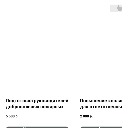
Подготовка руководителей
Повышение квалифи
добровольных пожарных
для ответственных
дружин
должностных лиц,
5 500
р.
2 000
р.
занимающих должно
главных специалист