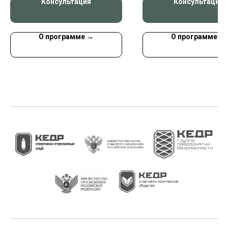
Консультация
Консультация
технического и
производственного
профиля, должност
лиц, исполняющих их
О программе →
О программе →
обязанности, на объ
защиты, в которых 
одновременно наход
50 и более человек,
объектах защиты,
отнесенных к катег
повышенной
взрывопожароопасн
взрывопожароопасн
пожароопасности