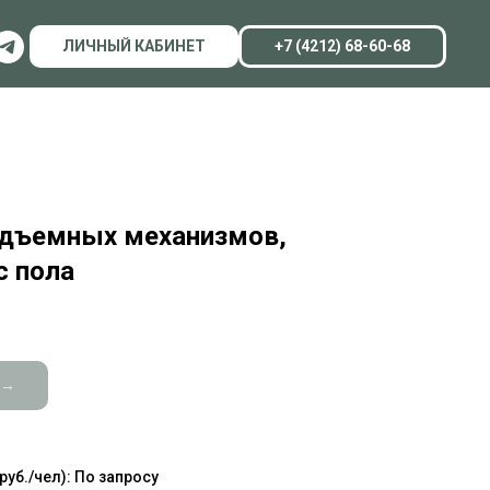
ЛИЧНЫЙ КАБИНЕТ
+7 (4212) 68-60-68
одъемных механизмов,
 пола
 →
уб./чел): По запросу