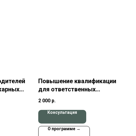
одителей
Повышение квалификации
жарных
для ответственных
должностных лиц,
2 000
р.
занимающих должности
Консультация
главных специалистов
технического и
О программе →
производственного