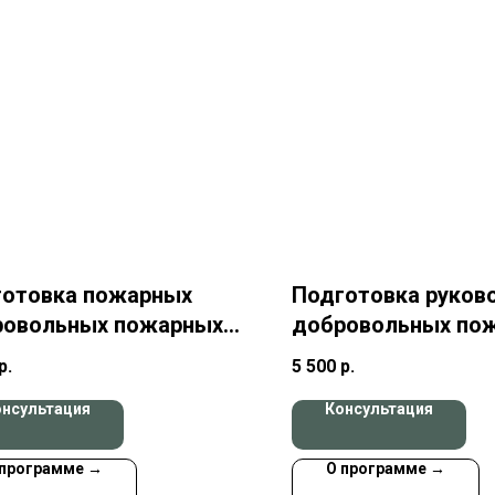
готовка пожарных
Подготовка руков
ровольных пожарных
добровольных по
жин
дружин
р.
5 500
р.
онсультация
Консультация
 программе →
О программе →