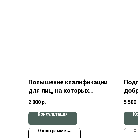
Повышение квалификации
Под
для лиц, на которых
доб
возложена трудовая
дру
2 000
р.
5 500
функция по проведению
Консультация
К
противопожарного
инструктажа
О программе →
О