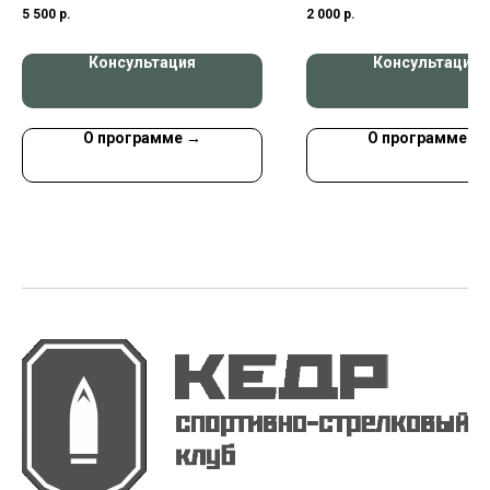
дружин
организаций, лиц,
5 500
р.
2 000
р.
назначенных
руководителем
Консультация
Консультация
организации
ответственными за
обеспечение пожар
безопасности на об
О программе →
О программе →
защиты, в которых 
одновременно наход
50 и более человек,
объектах защиты,
отнесенных к катег
повышенной
взрывопожароопасн
взрывопожароопасн
пожароопасности