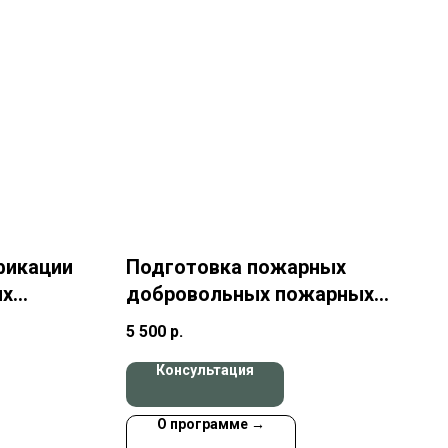
фикации
Подготовка пожарных
ых
добровольных пожарных
ая
дружин
5 500
р.
дению
Консультация
о
О программе →