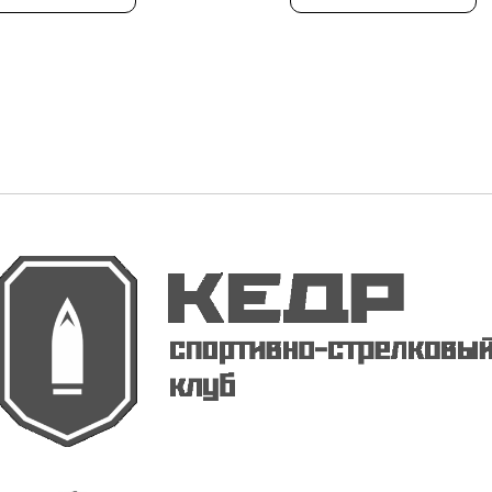
иля, должностных
 исполняющих их
анности, на объектах
ты, в которых могут
временно находиться
 более человек,
ктах защиты,
сенных к категориям
ышенной
вопожароопасности,
вопожароопасности,
ароопасности