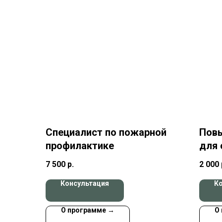
Специалист по пожарной
Пов
профилактике
для 
долж
7 500
р.
2 000
зан
Консультация
К
глав
техн
О программе →
О
прои