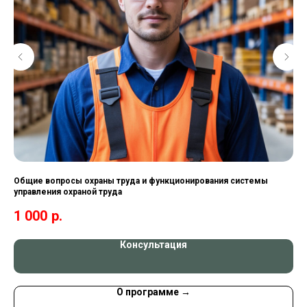
ы
Общие вопросы охраны труда и функционирования системы
Бе
управления охраной труда
оп
тр
1 000
р.
1 
со
тр
Консультация
О программе →